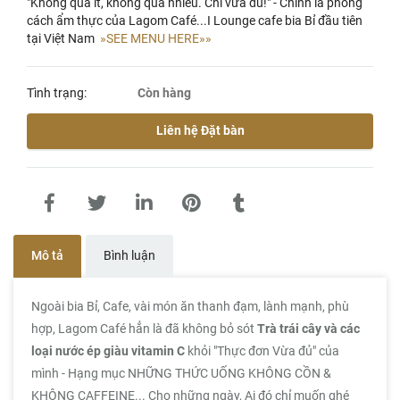
"Không quá ít, không quá nhiều. Chỉ vừa đủ!" - Chính là phong
cách ẩm thực của Lagom Café...I Lounge cafe bia Bỉ đầu tiên
tại Việt Nam
»SEE MENU HERE»»
Tình trạng:
Còn hàng
Liên hệ Đặt bàn
Mô tả
Bình luận
Ngoài bia Bỉ, Cafe, vài món ăn thanh đạm, lành mạnh, phù
hợp, Lagom Café hẳn là đã không bỏ sót
Trà trái cây và các
loại nước ép giàu vitamin C
khỏi "Thực đơn Vừa đủ"
của
mình - Hạng mục NHỮNG THỨC UỐNG KHÔNG CỒN &
KHÔNG CAFFEINE... Cho những ngày, Ai đó chỉ muốn ghé