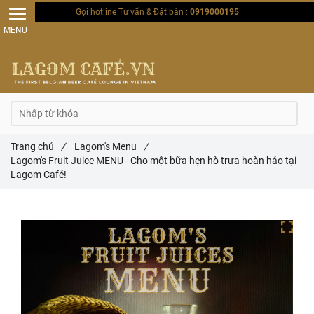
Gọi hotline Tư vấn & Đặt bàn :
0919000195
Trang chủ
/
Lagom's Menu
/
Lagom's Fruit Juice MENU - Cho một bữa hẹn hò trưa hoàn hảo tại
Lagom Café!