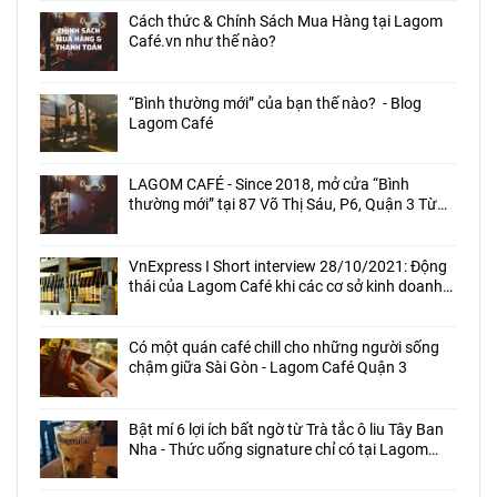
Cách thức & Chính Sách Mua Hàng tại Lagom
Café.vn như thế nào?
“Bình thường mới” của bạn thế nào? - Blog
Lagom Café
LAGOM CAFÉ - Since 2018, mở cửa “Bình
thường mới” tại 87 Võ Thị Sáu, P6, Quận 3 Từ
ngày 15/11/2021
VnExpress Ӏ Short interview 28/10/2021: Động
thái của Lagom Café khi các cơ sở kinh doanh
ăn uống tại TP. HCM được phép mở cửa?
Có một quán café chill cho những người sống
chậm giữa Sài Gòn - Lagom Café Quận 3
Bật mí 6 lợi ích bất ngờ từ Trà tắc ô liu Tây Ban
Nha - Thức uống signature chỉ có tại Lagom
Café