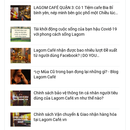
LAGOM CAFÉ QUẬN 3: Có 1 Tiệm cafe Bia Bỉ
bình yên, nép mình bên góc phố một Chiều lúc
nào cũng vội vã người qua…
Tái khởi động cuộc sống của bạn hậu Covid-19
với phong cách sống Lagom
Lagom Café nhận được bao nhiêu lượt Đề xuất
từ người dùng Facebook? | DO YOU
RECOMMEND LAGOM CAFÉ?
ಌღ Mùa Cũ trong bạn đọng lại những gì? - Blog
Lagom Café
Chính sách bảo vệ thông tin cá nhân người tiêu
dùng của Lagom Café.vn như thế nào?
Chính sách Vận chuyển & Giao nhận hàng hóa
tại Lagom Café.vn