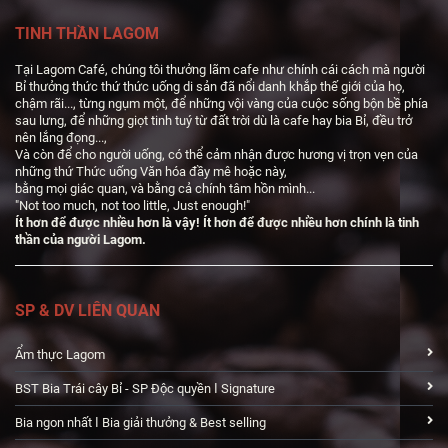
TINH THẦN LAGOM
Tại Lagom Café, chúng tôi thưởng lãm cafe như chính cái cách mà người
Bỉ thưởng thức thứ thức uống di sản đã nổi danh khắp thế giới của họ,
chậm rãi..., từng ngụm một, để những vội vàng của cuộc sống bộn bề phía
sau lưng, để những giọt tinh tuý từ đất trời dù là cafe hay bia Bỉ, đều trở
nên lắng đọng...,
Và còn để cho người uống, có thể cảm nhận được hương vị trọn vẹn của
những thứ Thức uống Văn hóa đầy mê hoặc này,
bằng mọi giác quan, và bằng cả chính tâm hồn mình...
"Not too much, not too little, Just enough!"
Ít hơn để được nhiều hơn là vậy! Ít hơn để được nhiều hơn chính là tinh
thần của người Lagom.
SP & DV LIÊN QUAN
Ẩm thực Lagom
BST Bia Trái cây Bỉ - SP Độc quyền Ӏ Signature
Bia ngon nhất Ӏ Bia giải thưởng & Best selling