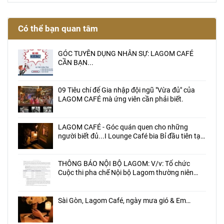
Có thể bạn quan tâm
GÓC TUYỂN DỤNG NHÂN SỰ: LAGOM CAFÉ
CẦN BẠN...
09 Tiêu chí để Gia nhập đội ngũ "Vừa đủ" của
LAGOM CAFÉ mà ứng viên cần phải biết.
LAGOM CAFÉ - Góc quán quen cho những
người biết đủ...I Lounge Café bia Bỉ đầu tiên tại
Việt Nam
THÔNG BÁO NỘI BỘ LAGOM: V/v: Tổ chức
Cuộc thi pha chế Nội bộ Lagom thường niên
mùa đầu tiên
Sài Gòn, Lagom Café, ngày mưa gió & Em…