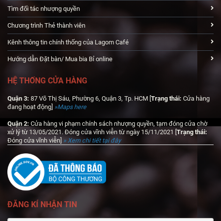
Tìm đối tác nhượng quyền
Chương trình Thẻ thành viên
Kênh thông tin chính thống của Lagom Café
Hướng dẫn Đặt bàn/ Mua bia Bỉ online
HỆ THỐNG CỬA HÀNG
Quận 3:
87 Võ Thị Sáu, Phường 6, Quận 3, Tp. HCM [
Trạng thái:
Cửa hàng
đang hoạt động
]
»Maps here
Quận 2:
Cửa hàng vi phạm chính sách nhượng quyền, tạm đóng cửa chờ
xử lý từ 13/05/2021. Đóng cửa vĩnh viễn từ ngày 15/11/2021 [
Trạng thái:
Đóng cửa vĩnh viễn]
» Xem chi tiết tại đây
ĐĂNG KÍ NHẬN TIN