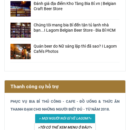
Đánh giá địa điểm Kho Tàng Bia Bỉ.vn | Belgian
Craft Beer Store
Chúng tôi mang bia Bỉ đến tận tủ lạnh nhà
bạn...I Lagom Belgian Beer Store - Bia Bỉ HCM
Quán beer do Nữ sáng lập thì đã sao? Ӏ Lagom
Café's Photos
Thanh công cụ hỗ trợ
PHỤC VỤ BIA BỈ THỦ CÔNG - CAFE - ĐỒ UỐNG & THỨC ĂN
THANH ĐẠM CHO NHỮNG NGƯỜI BIẾT ĐỦ - TỪ NĂM 2018.
» MỌI NGƯỜI NÓI GÌ VỀ LAGOM?«
»TÔI CÓ THỂ XEM MENU Ở ĐÂU?«