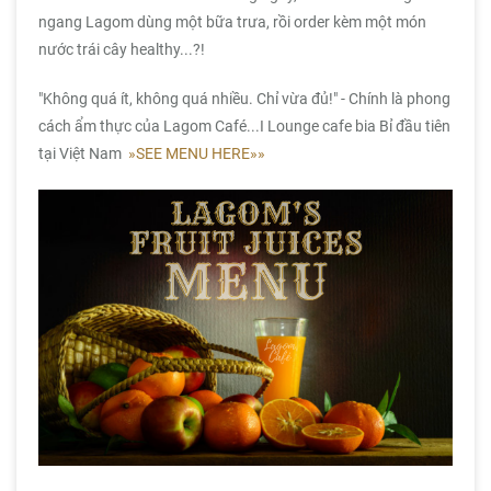
ngang Lagom dùng một bữa trưa, rồi order kèm một món
nước trái cây healthy...?!
"Không quá ít, không quá nhiều. Chỉ vừa đủ!" - Chính là phong
cách ẩm thực của Lagom Café...I Lounge cafe bia Bỉ đầu tiên
tại Việt Nam
»SEE MENU HERE»»