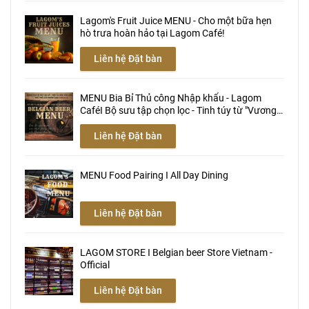
Lagom's Fruit Juice MENU - Cho một bữa hẹn
hò trưa hoàn hảo tại Lagom Café!
Liên hệ Đặt bàn
MENU Bia Bỉ Thủ công Nhập khẩu - Lagom
CaféӀ Bộ sưu tập chọn lọc - Tinh túy từ "Vương
quốc Bỉ nghìn bia"...
Liên hệ Đặt bàn
MENU Food Pairing Ӏ All Day Dining
Liên hệ Đặt bàn
LAGOM STORE Ӏ Belgian beer Store Vietnam -
Official
Liên hệ Đặt bàn