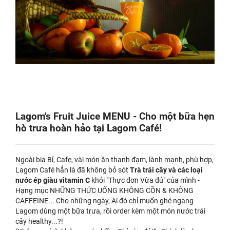
Lagom's Fruit Juice MENU - Cho một bữa hẹn
hò trưa hoàn hảo tại Lagom Café!
Ngoài bia Bỉ, Cafe, vài món ăn thanh đạm, lành mạnh, phù hợp,
Lagom Café hẳn là đã không bỏ sót
Trà trái cây và các loại
nước ép giàu vitamin C
khỏi "Thực đơn Vừa đủ"
của mình -
Hạng mục NHỮNG THỨC UỐNG KHÔNG CỒN & KHÔNG
CAFFEINE... Cho những ngày, Ai đó chỉ muốn ghé ngang
Lagom dùng một bữa trưa, rồi order kèm một món nước trái
cây healthy...?!