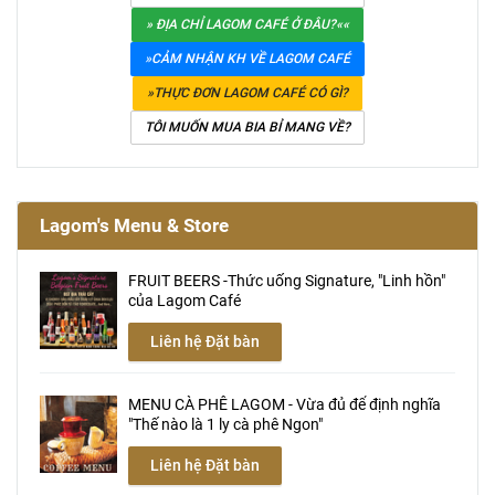
» ĐỊA CHỈ LAGOM CAFÉ Ở ĐÂU?««
»CẢM NHẬN KH VỀ LAGOM CAFÉ
»THỰC ĐƠN LAGOM CAFÉ CÓ GÌ?
TÔI MUỐN MUA BIA BỈ MANG VỀ?
Lagom's Menu & Store
FRUIT BEERS -Thức uống Signature, "Linh hồn"
của Lagom Café
Liên hệ Đặt bàn
MENU CÀ PHÊ LAGOM - Vừa đủ để định nghĩa
"Thế nào là 1 ly cà phê Ngon"
Liên hệ Đặt bàn