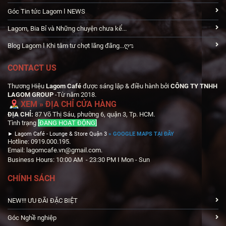
Góc Tin tức Lagom Ӏ NEWS
Lagom, Bia Bỉ và Những chuyện chưa kể...
Blog Lagom Ӏ Khi tâm tư chợt lãng đãng...ღಌ
CONTACT US
Thương Hiệu
Lagom Café
được sáng lập & điều hành bởi
CÔNG TY TNHH
LAGOM GROUP
-Từ năm 2018.
XEM
» ĐỊA CHỈ
CỬA HÀNG
ĐỊA CHỈ:
87 Võ Thị Sáu, phường 6, quận 3, Tp. HCM.
Tình trạng
[ĐANG HOẠT ĐỘNG]
►
Lagom Café - Lounge & Store Quận 3
» GOOGLE MAPS TẠI ĐÂY
Hotline: 0919.000.195.
Email: lagomcafe.vn@gmail.com.
Business Hours: 10:00 AM - 23:30 PM
Mon - Sun
Ӏ
CHÍNH SÁCH
NEW!!! ƯU ĐÃI ĐẶC BIỆT
Góc Nghề nghiệp