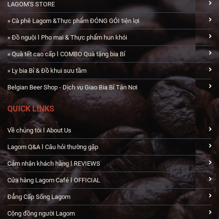
LAGOM'S STORE
» Cà phê Lagom &Thực phẩm ĐÓNG GÓI tiện lợi
» Đồ nguội Ӏ Pho mai & Thực phẩm hun khói
» Quà tết cao cấp Ӏ COMBO Quà tặng bia Bỉ
» Ly bia Bỉ & Đồ khui sưu tầm
Belgian Beer Shop - Dịch vụ Giao Bia Bỉ Tận Nơi
QUICK LINKS
Về chúng tôi Ӏ About Us
Lagom Q&A Ӏ Câu hỏi thường gặp
Cảm nhận khách hàng Ӏ REVIEWS
Cửa hàng Lagom Café Ӏ OFFICIAL
Đẳng Cấp Sống Lagom
Cộng đồng người Lagom