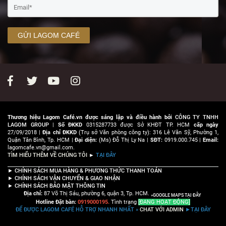
GỬI LAGOM CAFÉ
Thương hiệu Lagom Café.vn được sáng lập và điều hành bởi
CÔNG TY TNHH
LAGOM GROUP
|
Số ĐKKD
0315287733 được Sở KHĐT TP. HCM
cấp ngày
27/09/2018 |
Địa chỉ ĐKKD
(Trụ sở Văn phòng công ty): 316 Lê Văn Sỹ, Phường 1,
Quận Tân Bình, Tp. HCM |
Đại diện:
(Ms) Đỗ Thị Ly Na |
SĐT:
0919.000.745 |
Email:
lagomcafe.vn@gmail.com.
TÌM HIỂU THÊM VỀ CHÚNG TÔI
►
TẠI ĐÂY
►
CHÍNH SÁCH MUA HÀNG & PHƯƠNG THỨC THANH TOÁN
►
CHÍNH SÁCH VẬN CHUYỂN & GIAO NHẬN
►
CHÍNH SÁCH BẢO MẬT THÔNG TIN
Địa chỉ:
87 Võ Thị Sáu, phường 6, quận 3, Tp. HCM.
»GOOGLE MAPS TẠI ĐÂY
Hotline Đặt bàn:
0919000195.
Tình trạng
[ĐANG HOẠT ĐỘNG]
ĐỂ ĐƯỢC LAGOM CAFÉ HỖ TRỢ NHANH NHẤT
»
CHAT VỚI ADMIN
►TẠI ĐÂY